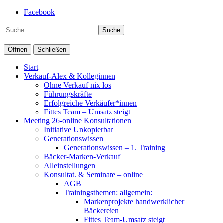
Facebook
Suche
Öffnen
Schließen
Start
Verkauf-Alex & Kolleginnen
Ohne Verkauf nix los
Führungskräfte
Erfolgreiche Verkäufer*innen
Fittes Team – Umsatz steigt
Meeting 26-online Konsultationen
Initiative Unkopierbar
Generationswissen
Generationswissen – 1. Training
Bäcker-Marken-Verkauf
Alleinstellungen
Konsultat. & Seminare – online
AGB
Trainingsthemen: allgemein:
Markenprojekte handwerklicher
Bäckereien
Fittes Team-Umsatz steigt