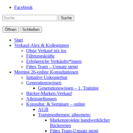
Facebook
Suche
Öffnen
Schließen
Start
Verkauf-Alex & Kolleginnen
Ohne Verkauf nix los
Führungskräfte
Erfolgreiche Verkäufer*innen
Fittes Team – Umsatz steigt
Meeting 26-online Konsultationen
Initiative Unkopierbar
Generationswissen
Generationswissen – 1. Training
Bäcker-Marken-Verkauf
Alleinstellungen
Konsultat. & Seminare – online
AGB
Trainingsthemen: allgemein:
Markenprojekte handwerklicher
Bäckereien
Fittes Team-Umsatz steigt