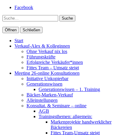
Facebook
Suche
Öffnen
Schließen
Start
Verkauf-Alex & Kolleginnen
Ohne Verkauf nix los
Führungskräfte
Erfolgreiche Verkäufer*innen
Fittes Team – Umsatz steigt
Meeting 26-online Konsultationen
Initiative Unkopierbar
Generationswissen
Generationswissen – 1. Training
Bäcker-Marken-Verkauf
Alleinstellungen
Konsultat. & Seminare – online
AGB
Trainingsthemen: allgemein:
Markenprojekte handwerklicher
Bäckereien
Fittes Team-Umsatz steigt