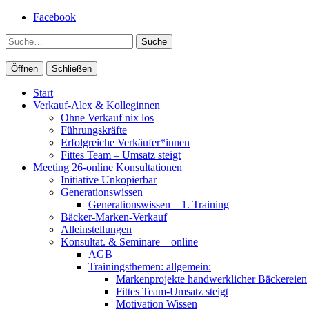
Facebook
Suche
Öffnen
Schließen
Start
Verkauf-Alex & Kolleginnen
Ohne Verkauf nix los
Führungskräfte
Erfolgreiche Verkäufer*innen
Fittes Team – Umsatz steigt
Meeting 26-online Konsultationen
Initiative Unkopierbar
Generationswissen
Generationswissen – 1. Training
Bäcker-Marken-Verkauf
Alleinstellungen
Konsultat. & Seminare – online
AGB
Trainingsthemen: allgemein:
Markenprojekte handwerklicher Bäckereien
Fittes Team-Umsatz steigt
Motivation Wissen