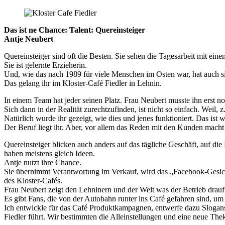
Das ist ne Chance: Talent: Quereinsteiger
Antje Neubert
Quereinsteiger sind oft die Besten. Sie sehen die Tagesarbeit mit ein
Sie ist gelernte Erzieherin.
Und, wie das nach 1989 für viele Menschen im Osten war, hat auch sie
Das gelang ihr im Kloster-Café Fiedler in Lehnin.
In einem Team hat jeder seinen Platz. Frau Neubert musste ihn erst no
Sich dann in der Realität zurechtzufinden, ist nicht so einfach. Weil,
Natürlich wurde ihr gezeigt, wie dies und jenes funktioniert. Das ist
Der Beruf liegt ihr. Aber, vor allem das Reden mit den Kunden macht
Quereinsteiger blicken auch anders auf das tägliche Geschäft, auf die 
haben meistens gleich Ideen.
Antje nutzt ihre Chance.
Sie übernimmt Verantwortung im Verkauf, wird das „Facebook-Gesic
des Kloster-Cafés.
Frau Neubert zeigt den Lehninern und der Welt was der Betrieb drauf
Es gibt Fans, die von der Autobahn runter ins Café gefahren sind, um 
Ich entwickle für das Café Produktkampagnen, entwerfe dazu Slogans
Fiedler führt. Wir bestimmten die Alleinstellungen und eine neue The