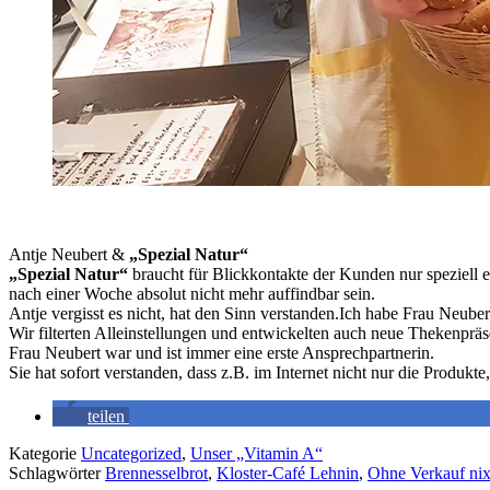
Antje Neubert &
„Spezial Natur“
„Spezial Natur“
braucht für Blickkontakte der Kunden nur speziell en
nach einer Woche absolut nicht mehr auffindbar sein.
Antje vergisst es nicht, hat den Sinn verstanden.Ich habe Frau Neu
Wir filterten Alleinstellungen und entwickelten auch neue Thekenpräs
Frau Neubert war und ist immer eine erste Ansprechpartnerin.
Sie hat sofort verstanden, dass z.B. im Internet nicht nur die Produkte
teilen
Kategorie
Uncategorized
,
Unser „Vitamin A“
Schlagwörter
Brennesselbrot
,
Kloster-Café Lehnin
,
Ohne Verkauf nix