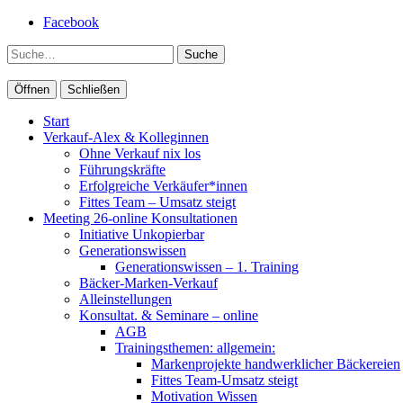
Facebook
Suche
Öffnen
Schließen
Start
Verkauf-Alex & Kolleginnen
Ohne Verkauf nix los
Führungskräfte
Erfolgreiche Verkäufer*innen
Fittes Team – Umsatz steigt
Meeting 26-online Konsultationen
Initiative Unkopierbar
Generationswissen
Generationswissen – 1. Training
Bäcker-Marken-Verkauf
Alleinstellungen
Konsultat. & Seminare – online
AGB
Trainingsthemen: allgemein:
Markenprojekte handwerklicher Bäckereien
Fittes Team-Umsatz steigt
Motivation Wissen