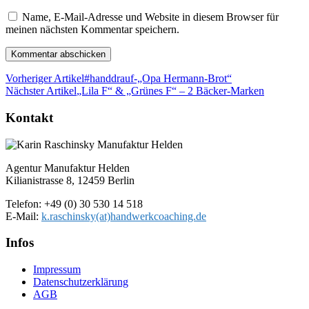
Name, E-Mail-Adresse und Website in diesem Browser für
meinen nächsten Kommentar speichern.
Vorheriger Artikel
#handdrauf-„Opa Hermann-Brot“
Nächster Artikel
„Lila F“ & „Grünes F“ – 2 Bäcker-Marken
Kontakt
Agentur Manufaktur Helden
Kilianistrasse 8, 12459 Berlin
Telefon: +49 (0) 30 530 14 518
E-Mail:
k.raschinsky(at)handwerkcoaching.de
Infos
Impressum
Datenschutz­erklärung
AGB