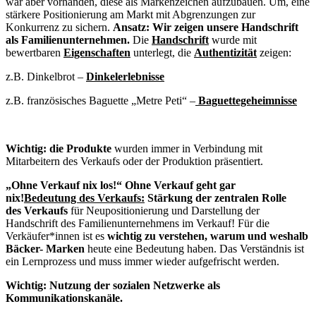
war aber vorhanden, diese als Markenzeichen aufzubauen. Um, eine
stärkere Positionierung am Markt mit Abgrenzungen zur
Konkurrenz zu sichern.
Ansatz: Wir zeigen unsere Handschrift
als Familienunternehmen.
Die
Handschrift
wurde mit
bewertbaren
Eigenschaften
unterlegt, die
Authentizität
zeigen:
z.B. Dinkelbrot –
Dinkelerlebnisse
z.B. französisches Baguette „Metre Peti“ –
Baguettegeheimnisse
Wichtig: die Produkte
wurden immer in Verbindung mit
Mitarbeitern des Verkaufs oder der Produktion präsentiert.
„Ohne Verkauf nix los!“ Ohne Verkauf geht gar
nix!
Bedeutung des Verkaufs:
Stärkung der zentralen Rolle
des Verkaufs
für Neupositionierung und Darstellung der
Handschrift des Familienunternehmens im Verkauf! Für die
Verkäufer*innen ist es
wichtig zu verstehen, warum und weshalb
Bäcker- Marken
heute eine Bedeutung haben. Das Verständnis ist
ein Lernprozess und muss immer wieder aufgefrischt werden.
Wichtig: Nutzung der sozialen Netzwerke als
Kommunikationskanäle.