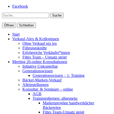
Facebook
Suche
Öffnen
Schließen
Start
Verkauf-Alex & Kolleginnen
Ohne Verkauf nix los
Führungskräfte
Erfolgreiche Verkäufer*innen
Fittes Team – Umsatz steigt
Meeting 26-online Konsultationen
Initiative Unkopierbar
Generationswissen
Generationswissen – 1. Training
Bäcker-Marken-Verkauf
Alleinstellungen
Konsultat. & Seminare – online
AGB
Trainingsthemen: allgemein:
Markenprojekte handwerklicher
Bäckereien
Fittes Team-Umsatz steigt