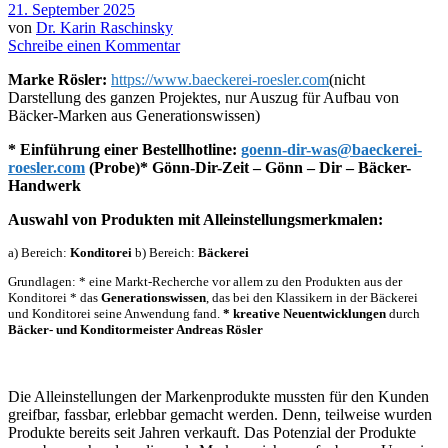
21. September 2025
von
Dr. Karin Raschinsky
Schreibe einen Kommentar
Marke Rösler:
https://www.baeckerei-roesler.com
(nicht
Darstellung des ganzen Projektes, nur Auszug für Aufbau von
Bäcker-Marken aus Generationswissen)
* Einführung einer Bestellhotline:
goenn-dir-was@baeckerei-
roesler.com
(Probe)* Gönn-Dir-Zeit – Gönn – Dir – Bäcker-
Handwerk
Auswahl von Produkten mit Alleinstellungsmerkmalen:
a) Bereich:
Konditorei
b) Bereich:
Bäckerei
Grundlagen: * eine Markt-Recherche vor allem zu den Produkten aus der
Konditorei * das
Generationswissen
, das bei den Klassikern in der Bäckerei
und Konditorei seine Anwendung fand.
* kreative Neuentwicklungen
durch
Bäcker- und Konditormeister Andreas Rösler
Die Alleinstellungen der Markenprodukte mussten für den Kunden
greifbar, fassbar, erlebbar gemacht werden. Denn, teilweise wurden
Produkte bereits seit Jahren verkauft. Das Potenzial der Produkte