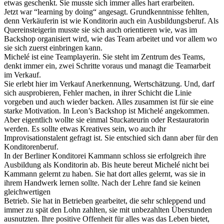
etwas geschenkt. Sie musste sich immer alles hart erarbeiten.
Jetzt war “learning by doing“ angesagt. Grundkenntnisse fehlten,
denn Verkäuferin ist wie Konditorin auch ein Ausbildungsberuf. Als
Quereinsteigerin musste sie sich auch orientieren wie, was im
Backshop organisiert wird, wie das Team arbeitet und vor allem wo
sie sich zuerst einbringen kann.
Michelé ist eine Teamplayerin. Sie steht im Zentrum des Teams,
denkt immer ein, zwei Schritte voraus und managt die Teamarbeit
im Verkauf.
Sie erlebt hier im Verkauf Anerkennung, Wertschätzung. Und, darf
sich ausprobieren, Fehler machen, in ihrer Schicht die Linie
vorgeben und auch wieder backen. Alles zusammen ist für sie eine
starke Motivation. In Leon’s Backshop ist Michelé angekommen.
Aber eigentlich wollte sie einmal Stuckateurin oder Restauratorin
werden. Es sollte etwas Kreatives sein, wo auch ihr
Improvisationstalent gefragt ist. Sie entschied sich dann aber für den
Konditorenberuf.
In der Berliner Konditorei Kammann schloss sie erfolgreich ihre
Ausbildung als Konditorin ab. Bis heute bereut Michelé nicht bei
Kammann gelernt zu haben. Sie hat dort alles gelernt, was sie in
ihrem Handwerk lernen sollte. Nach der Lehre fand sie keinen
gleichwertigen
Betrieb. Sie hat in Betrieben gearbeitet, die sehr schleppend und
immer zu spät den Lohn zahlten, sie mit unbezahlten Überstunden
ausnutzten. Ihre positive Offenheit für alles was das Leben bietet,