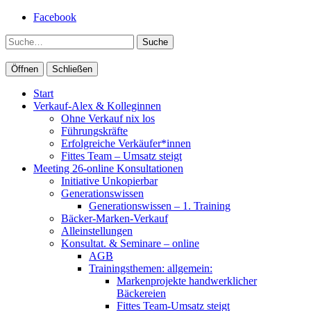
Facebook
Suche
Öffnen
Schließen
Start
Verkauf-Alex & Kolleginnen
Ohne Verkauf nix los
Führungskräfte
Erfolgreiche Verkäufer*innen
Fittes Team – Umsatz steigt
Meeting 26-online Konsultationen
Initiative Unkopierbar
Generationswissen
Generationswissen – 1. Training
Bäcker-Marken-Verkauf
Alleinstellungen
Konsultat. & Seminare – online
AGB
Trainingsthemen: allgemein:
Markenprojekte handwerklicher
Bäckereien
Fittes Team-Umsatz steigt