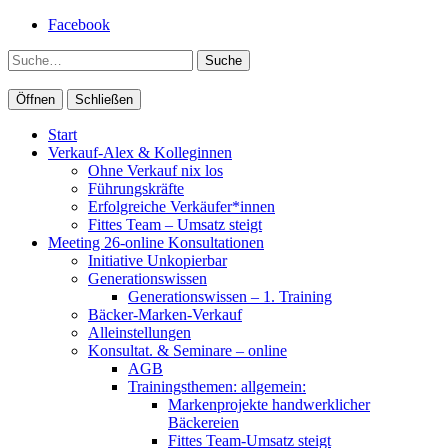
Facebook
Suche
Öffnen
Schließen
Start
Verkauf-Alex & Kolleginnen
Ohne Verkauf nix los
Führungskräfte
Erfolgreiche Verkäufer*innen
Fittes Team – Umsatz steigt
Meeting 26-online Konsultationen
Initiative Unkopierbar
Generationswissen
Generationswissen – 1. Training
Bäcker-Marken-Verkauf
Alleinstellungen
Konsultat. & Seminare – online
AGB
Trainingsthemen: allgemein:
Markenprojekte handwerklicher
Bäckereien
Fittes Team-Umsatz steigt