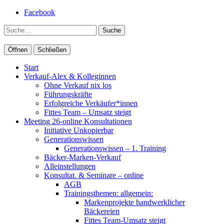
Facebook
Suche
Öffnen
Schließen
Start
Verkauf-Alex & Kolleginnen
Ohne Verkauf nix los
Führungskräfte
Erfolgreiche Verkäufer*innen
Fittes Team – Umsatz steigt
Meeting 26-online Konsultationen
Initiative Unkopierbar
Generationswissen
Generationswissen – 1. Training
Bäcker-Marken-Verkauf
Alleinstellungen
Konsultat. & Seminare – online
AGB
Trainingsthemen: allgemein:
Markenprojekte handwerklicher
Bäckereien
Fittes Team-Umsatz steigt