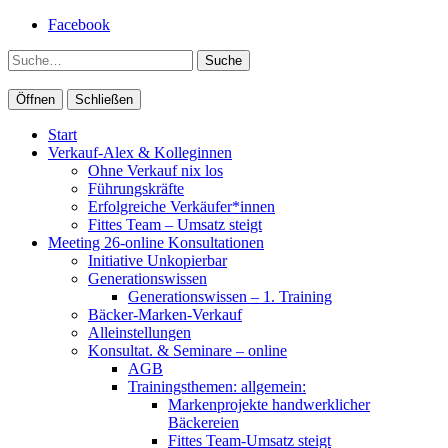
Facebook
Suche
Öffnen
Schließen
Start
Verkauf-Alex & Kolleginnen
Ohne Verkauf nix los
Führungskräfte
Erfolgreiche Verkäufer*innen
Fittes Team – Umsatz steigt
Meeting 26-online Konsultationen
Initiative Unkopierbar
Generationswissen
Generationswissen – 1. Training
Bäcker-Marken-Verkauf
Alleinstellungen
Konsultat. & Seminare – online
AGB
Trainingsthemen: allgemein:
Markenprojekte handwerklicher
Bäckereien
Fittes Team-Umsatz steigt