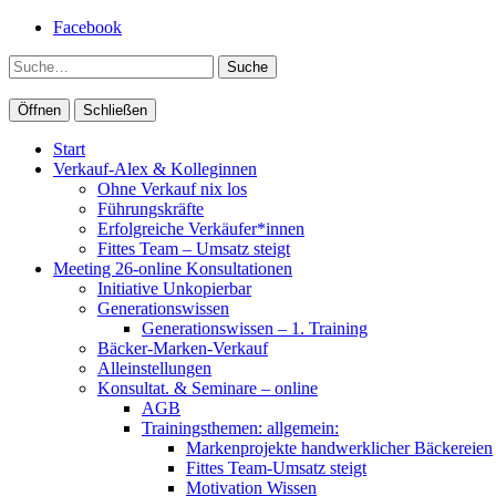
Facebook
Suche
Öffnen
Schließen
Start
Verkauf-Alex & Kolleginnen
Ohne Verkauf nix los
Führungskräfte
Erfolgreiche Verkäufer*innen
Fittes Team – Umsatz steigt
Meeting 26-online Konsultationen
Initiative Unkopierbar
Generationswissen
Generationswissen – 1. Training
Bäcker-Marken-Verkauf
Alleinstellungen
Konsultat. & Seminare – online
AGB
Trainingsthemen: allgemein:
Markenprojekte handwerklicher Bäckereien
Fittes Team-Umsatz steigt
Motivation Wissen