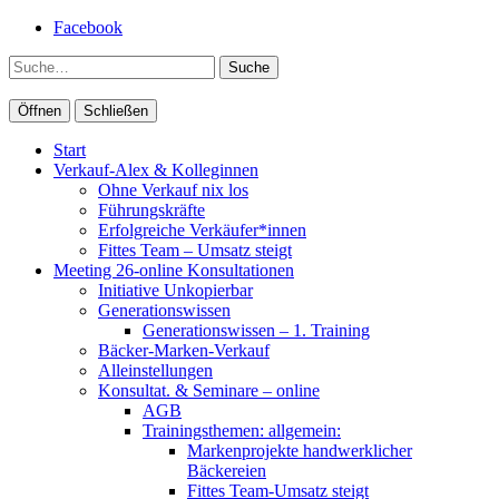
Facebook
Suche
Öffnen
Schließen
Start
Verkauf-Alex & Kolleginnen
Ohne Verkauf nix los
Führungskräfte
Erfolgreiche Verkäufer*innen
Fittes Team – Umsatz steigt
Meeting 26-online Konsultationen
Initiative Unkopierbar
Generationswissen
Generationswissen – 1. Training
Bäcker-Marken-Verkauf
Alleinstellungen
Konsultat. & Seminare – online
AGB
Trainingsthemen: allgemein:
Markenprojekte handwerklicher
Bäckereien
Fittes Team-Umsatz steigt