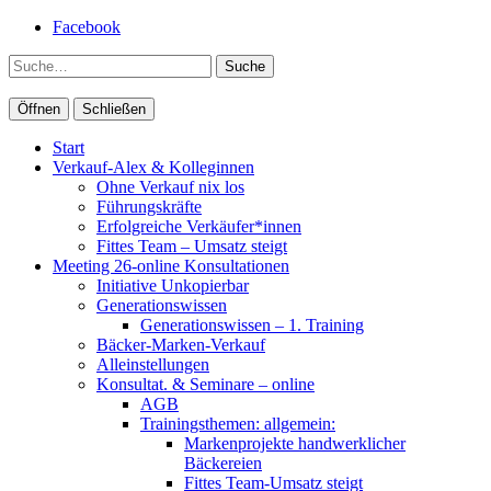
Facebook
Suche
Öffnen
Schließen
Start
Verkauf-Alex & Kolleginnen
Ohne Verkauf nix los
Führungskräfte
Erfolgreiche Verkäufer*innen
Fittes Team – Umsatz steigt
Meeting 26-online Konsultationen
Initiative Unkopierbar
Generationswissen
Generationswissen – 1. Training
Bäcker-Marken-Verkauf
Alleinstellungen
Konsultat. & Seminare – online
AGB
Trainingsthemen: allgemein:
Markenprojekte handwerklicher
Bäckereien
Fittes Team-Umsatz steigt