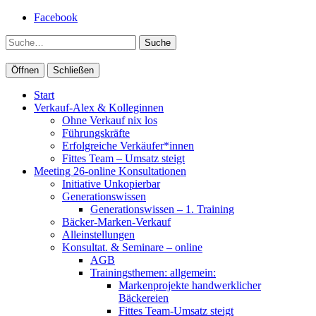
Facebook
Suche
Öffnen
Schließen
Start
Verkauf-Alex & Kolleginnen
Ohne Verkauf nix los
Führungskräfte
Erfolgreiche Verkäufer*innen
Fittes Team – Umsatz steigt
Meeting 26-online Konsultationen
Initiative Unkopierbar
Generationswissen
Generationswissen – 1. Training
Bäcker-Marken-Verkauf
Alleinstellungen
Konsultat. & Seminare – online
AGB
Trainingsthemen: allgemein:
Markenprojekte handwerklicher
Bäckereien
Fittes Team-Umsatz steigt