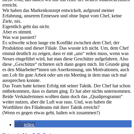
erreicht.
Wir haben das Markenkonzept entwickelt, aufgrund meiner
Erfahrung, unserem Ermessen und ohne Input vom Chef, keine
Ziele, nix.
Eigentlich geht das nicht.
Aber es stimmt.
Was war passiert?
Es schwelte schon lange ein Konflikt zwischen dem Chef, der
Produktion und dieser Filiale. Das wusste ich nicht. Um, dem Chef
einmal deutlich zu zeigen, dass er mit „uns“ reden muss, wenn was
Neues eingeführt wird, hat man diese Geschütze aufgefahren. Also
diese „Geschütze“ richteten sich dann gegen mich. Im Grunde ging
es den Mitarbeiter*innen um Anerkennung, um Motivationen, auch
um Lob für gute Arbeit oder um ein Meeting in dem man sich mal
aussprechen konnte.
Das Team hatte keinen Erfolg mit seiner Taktik. Der Chef hat schon
mitbekommen, dass es darum ging. Er hat aber nichts unternommen.
Beide Verkäuferinnen wollten dann doch das „Qualiprogramm“
weiter nutzen, aber die Luft war raus. Und, was haben die
Wortführer des Filialteams mit ihrer Taktik erreicht?
(Wenn es gegen etwas geht, halten wir zusammen?)
teilen