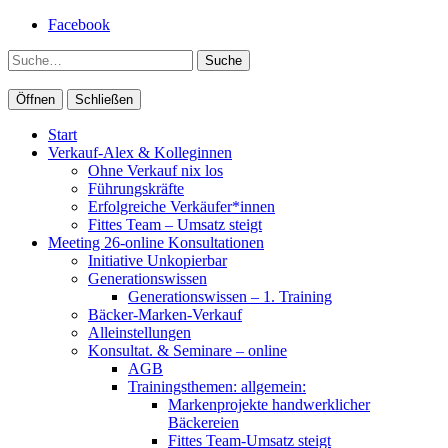
Facebook
Suche
Öffnen
Schließen
Start
Verkauf-Alex & Kolleginnen
Ohne Verkauf nix los
Führungskräfte
Erfolgreiche Verkäufer*innen
Fittes Team – Umsatz steigt
Meeting 26-online Konsultationen
Initiative Unkopierbar
Generationswissen
Generationswissen – 1. Training
Bäcker-Marken-Verkauf
Alleinstellungen
Konsultat. & Seminare – online
AGB
Trainingsthemen: allgemein:
Markenprojekte handwerklicher
Bäckereien
Fittes Team-Umsatz steigt