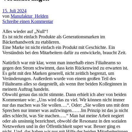
15. Juli 2024
von
Manufaktur_Helden
Schreibe einen Kommentar
Alles wieder auf „Null“!
Es ist nicht einfach Produkte als Generationsmarken im
Bäckerhandwerk zu etablieren.
Eine Marke ist nicht einfach ein Produkt mit Geschichte. Ein
Verständnis bei den Mitarbeitern dafür zu entwickeln, braucht Zeit.
Natürlich war mir klar, wenn man innerhalb eines Filialteams so
gegen den Strom schwimmt, dass kein Rückenwind zu erwarten ist.
Es geht mit den Marken generell, nicht zeitlich begrenzt, um
Veränderungen. Außerdem wurde von einem großen Teil des
Filialteams alles so dargestellt, als wenn ihre beiden Kolleginnen in
meinem Auftrag handeln.
Obwohl genau das nicht stimmte. Dann erhielt ich aber von beiden
Kommentare wie: „Uns wird das zu viel. Wir können nicht immer
nur das machen was Sie wollen….“. Oder: „Sie wollen uns mit dem
Sprechen nur immer was aufzwingen……Im Prinzip ist das ja nicht
alles schlecht, was Sie machen…..“ Man hat meine Arbeit negiert
oder als unsinnig bezeichnet, obwohl die Resonanz in den sozialen
Netzwerken und in der Öffentlichkeit super war. Besser ging es
nicht. Und, das haben wir nur mit Hilfe der beiden Mitarbeiterinnen