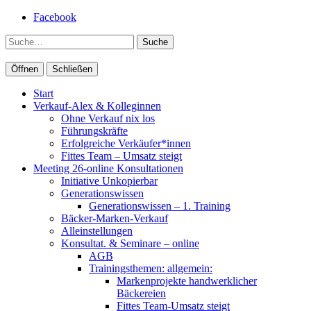
Facebook
Suche
Öffnen
Schließen
Start
Verkauf-Alex & Kolleginnen
Ohne Verkauf nix los
Führungskräfte
Erfolgreiche Verkäufer*innen
Fittes Team – Umsatz steigt
Meeting 26-online Konsultationen
Initiative Unkopierbar
Generationswissen
Generationswissen – 1. Training
Bäcker-Marken-Verkauf
Alleinstellungen
Konsultat. & Seminare – online
AGB
Trainingsthemen: allgemein:
Markenprojekte handwerklicher
Bäckereien
Fittes Team-Umsatz steigt