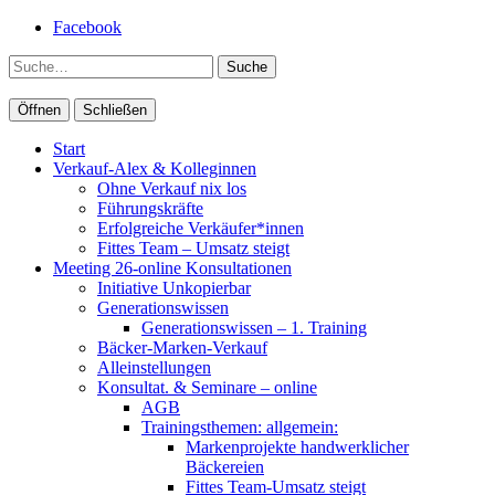
Facebook
Suche
Öffnen
Schließen
Start
Verkauf-Alex & Kolleginnen
Ohne Verkauf nix los
Führungskräfte
Erfolgreiche Verkäufer*innen
Fittes Team – Umsatz steigt
Meeting 26-online Konsultationen
Initiative Unkopierbar
Generationswissen
Generationswissen – 1. Training
Bäcker-Marken-Verkauf
Alleinstellungen
Konsultat. & Seminare – online
AGB
Trainingsthemen: allgemein:
Markenprojekte handwerklicher
Bäckereien
Fittes Team-Umsatz steigt