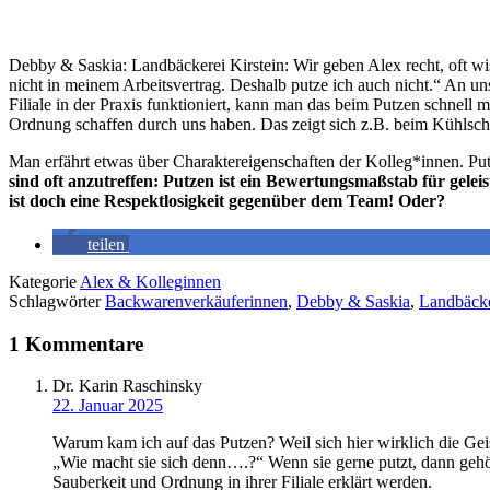
Debby & Saskia: Landbäckerei Kirstein: Wir geben Alex recht, oft wi
nicht in meinem Arbeitsvertrag. Deshalb putze ich auch nicht.“ An u
Filiale in der Praxis funktioniert, kann man das beim Putzen schnell
Ordnung schaffen durch uns haben. Das zeigt sich z.B. beim Kühlsc
Man erfährt etwas über Charaktereigenschaften der Kolleg*innen. Pu
sind oft anzutreffen: Putzen ist ein Bewertungsmaßstab für geleis
ist doch eine Respektlosigkeit gegenüber dem Team! Oder?
teilen
Kategorie
Alex & Kolleginnen
Schlagwörter
Backwarenverkäuferinnen
,
Debby & Saskia
,
Landbäcke
1 Kommentare
Dr. Karin Raschinsky
22. Januar 2025
Warum kam ich auf das Putzen? Weil sich hier wirklich die Geist
„Wie macht sie sich denn….?“ Wenn sie gerne putzt, dann gehört
Sauberkeit und Ordnung in ihrer Filiale erklärt werden.