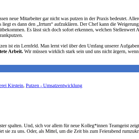
ssen neue Mitarbeiter gar nicht was putzen in der Praxis bedeutet. Al
ns liegt es dann den „Irrtum“ aufzuklären. Der Chef kann die Weigerun
 mitbekommen. Es lässt sich doch sofort erkennen, welchen Stellenwert
hrankputzen.
tzen ist ein Lernfeld. Man lernt viel über den Umfang unserer Aufgabe
tete Arbeit.
Wir müssen wirklich stark sein und uns nicht ärgern, wenn
rei Kirstein
,
Putzen - Umsatzentwicklung
er spalten. Und, sich vor allem für neue Kolleg*innen Teamgeist zeigt. 
 sie zu uns. Oder, als Mittel, um die Zeit bis zum Feierabend rumzukr