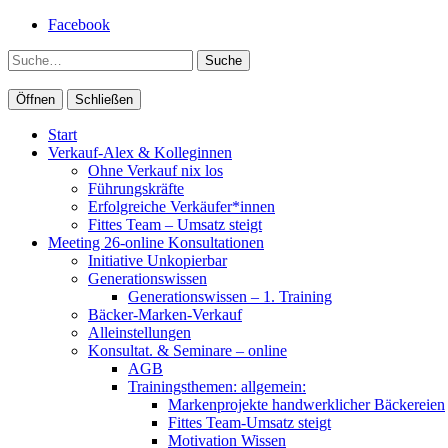
Facebook
Suche
Öffnen
Schließen
Start
Verkauf-Alex & Kolleginnen
Ohne Verkauf nix los
Führungskräfte
Erfolgreiche Verkäufer*innen
Fittes Team – Umsatz steigt
Meeting 26-online Konsultationen
Initiative Unkopierbar
Generationswissen
Generationswissen – 1. Training
Bäcker-Marken-Verkauf
Alleinstellungen
Konsultat. & Seminare – online
AGB
Trainingsthemen: allgemein:
Markenprojekte handwerklicher Bäckereien
Fittes Team-Umsatz steigt
Motivation Wissen