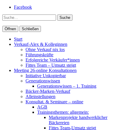
Facebook
Suche
Öffnen
Schließen
Start
Verkauf-Alex & Kolleginnen
Ohne Verkauf nix los
Führungskräfte
Erfolgreiche Verkäufer*innen
Fittes Team – Umsatz steigt
Meeting 26-online Konsultationen
Initiative Unkopierbar
Generationswissen
Generationswissen – 1. Training
Bäcker-Marken-Verkauf
Alleinstellungen
Konsultat. & Seminare – online
AGB
Trainingsthemen: allgemein:
Markenprojekte handwerklicher
Bäckereien
Fittes Team-Umsatz steigt