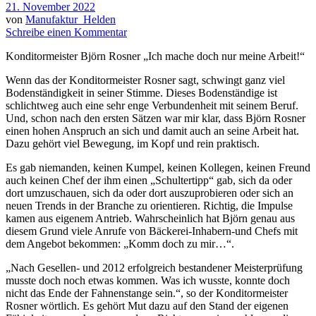
21. November 2022
von
Manufaktur_Helden
Schreibe einen Kommentar
Konditormeister Björn Rosner „Ich mache doch nur meine Arbeit!“
Wenn das der Konditormeister Rosner sagt, schwingt ganz viel
Bodenständigkeit in seiner Stimme. Dieses Bodenständige ist
schlichtweg auch eine sehr enge Verbundenheit mit seinem Beruf.
Und, schon nach den ersten Sätzen war mir klar, dass Björn Rosner
einen hohen Anspruch an sich und damit auch an seine Arbeit hat.
Dazu gehört viel Bewegung, im Kopf und rein praktisch.
Es gab niemanden, keinen Kumpel, keinen Kollegen, keinen Freund
auch keinen Chef der ihm einen „Schultertipp“ gab, sich da oder
dort umzuschauen, sich da oder dort auszuprobieren oder sich an
neuen Trends in der Branche zu orientieren. Richtig, die Impulse
kamen aus eigenem Antrieb. Wahrscheinlich hat Björn genau aus
diesem Grund viele Anrufe von Bäckerei-Inhabern-und Chefs mit
dem Angebot bekommen: „Komm doch zu mir…“.
„Nach Gesellen- und 2012 erfolgreich bestandener Meisterprüfung
musste doch noch etwas kommen. Was ich wusste, konnte doch
nicht das Ende der Fahnenstange sein.“, so der Konditormeister
Rosner wörtlich. Es gehört Mut dazu auf den Stand der eigenen