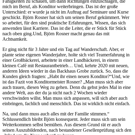
Fähigkeiten zu schauen, um dann Richtungen einzuschlagen, die
mich im Beruf, als Konditor weiterbringen. Das ist der große
Unterschied: er wurde ja nicht im Auftrag auf Seminare und Kurse
geschickt. Björn Rosner hat sich um seinen Beruf gekümmert. Wer
so arbeitet, für den sind praktische Erfahrungen, Wissen, das sich
anwenden lässt Karriere. Das ist die Leiter, die er Stück für Stück
nach oben ging.Und, Björn Rosner macht genau das mit
Achtsamkeit.
Er ging nicht für 3 Jahre und ein Tag auf Wanderschaft. Aber, er
plante seine eigenen Wanderjahre, holte sich viel Teamerfahrung in
einer Großbäckerei, arbeitete in einer Landbäckerei, in einem
kleinen Café mit Restaurantbetrieb… Und, kehrte 2020 mit neuen,
anderen Ideen wieder in das Backhaus Grobe zurück. So, dass die
Kunden gleich fragten: „Habt ihr einen neuen Konditor?“Und, wie
ist das Fazit von Konditormeister Rosner? „Man muss sich aber
auch trauen, diesen Weg zu gehen. Denn du gehst jedes Mal in eine
andere Welt, aus der du ja nicht nach 2 Wochen wieder
verschwinden willst. Man muss sich anpassen, will sich aber auch
einbringen, fachlich und menschlich. Das ist wirklich nicht einfach.
Na, und dann muss auch alles mit der Familie stimmen.“
Schlussendlich bleibt Björn konsequent. Jeder muss sich um sein
Weiterkommen selbst bemühen. Aus diesem Grund rät er auch
seinen Auszubildenden, nach bestandener Gesellenprüfung sich den