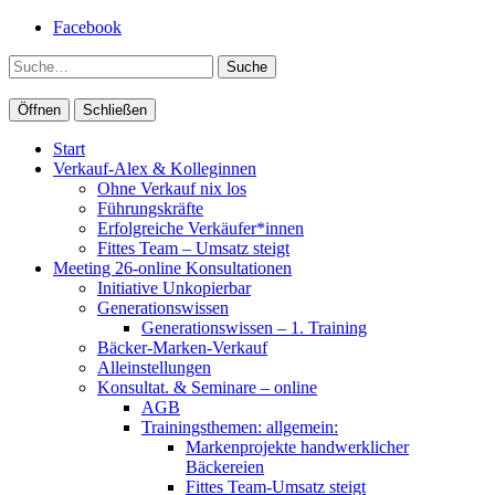
Facebook
Suche
Öffnen
Schließen
Start
Verkauf-Alex & Kolleginnen
Ohne Verkauf nix los
Führungskräfte
Erfolgreiche Verkäufer*innen
Fittes Team – Umsatz steigt
Meeting 26-online Konsultationen
Initiative Unkopierbar
Generationswissen
Generationswissen – 1. Training
Bäcker-Marken-Verkauf
Alleinstellungen
Konsultat. & Seminare – online
AGB
Trainingsthemen: allgemein:
Markenprojekte handwerklicher
Bäckereien
Fittes Team-Umsatz steigt