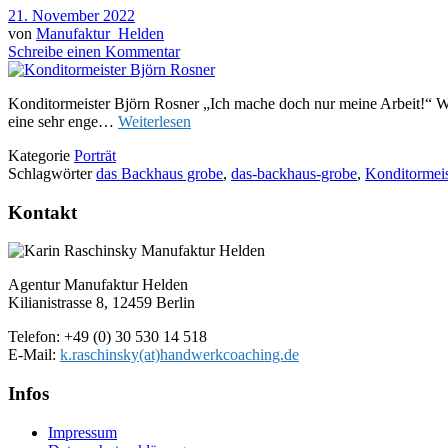
21. November 2022
von
Manufaktur_Helden
Schreibe einen Kommentar
Konditormeister Björn Rosner „Ich mache doch nur meine Arbeit!“ We
eine sehr enge…
Weiterlesen
Kategorie
Porträt
Schlagwörter
das Backhaus grobe
,
das-backhaus-grobe
,
Konditormeis
Kontakt
Agentur Manufaktur Helden
Kilianistrasse 8, 12459 Berlin
Telefon: +49 (0) 30 530 14 518
E-Mail:
k.raschinsky(at)handwerkcoaching.de
Infos
Impressum