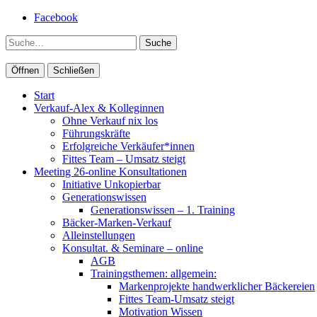
Facebook
Suche
Öffnen
Schließen
Start
Verkauf-Alex & Kolleginnen
Ohne Verkauf nix los
Führungskräfte
Erfolgreiche Verkäufer*innen
Fittes Team – Umsatz steigt
Meeting 26-online Konsultationen
Initiative Unkopierbar
Generationswissen
Generationswissen – 1. Training
Bäcker-Marken-Verkauf
Alleinstellungen
Konsultat. & Seminare – online
AGB
Trainingsthemen: allgemein:
Markenprojekte handwerklicher Bäckereien
Fittes Team-Umsatz steigt
Motivation Wissen