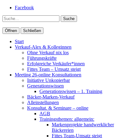
Facebook
Suche
Öffnen
Schließen
Start
Verkauf-Alex & Kolleginnen
Ohne Verkauf nix los
Führungskräfte
Erfolgreiche Verkäufer*innen
Fittes Team – Umsatz steigt
Meeting 26-online Konsultationen
Initiative Unkopierbar
Generationswissen
Generationswissen – 1. Training
Bäcker-Marken-Verkauf
Alleinstellungen
Konsultat. & Seminare – online
AGB
Trainingsthemen: allgemein:
Markenprojekte handwerklicher
Bäckereien
Fittes Team-Umsatz steigt