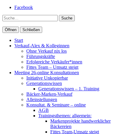
Facebook
Suche
Öffnen
Schließen
Start
Verkauf-Alex & Kolleginnen
Ohne Verkauf nix los
Führungskräfte
Erfolgreiche Verkäufer*innen
Fittes Team – Umsatz steigt
Meeting 26-online Konsultationen
Initiative Unkopierbar
Generationswissen
Generationswissen – 1. Training
Bäcker-Marken-Verkauf
Alleinstellungen
Konsultat. & Seminare – online
AGB
Trainingsthemen: allgemein:
Markenprojekte handwerklicher
Bäckereien
Fittes Team-Umsatz steigt