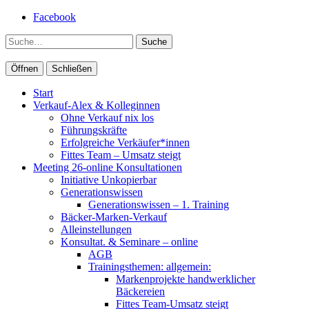
Facebook
Suche
Öffnen
Schließen
Start
Verkauf-Alex & Kolleginnen
Ohne Verkauf nix los
Führungskräfte
Erfolgreiche Verkäufer*innen
Fittes Team – Umsatz steigt
Meeting 26-online Konsultationen
Initiative Unkopierbar
Generationswissen
Generationswissen – 1. Training
Bäcker-Marken-Verkauf
Alleinstellungen
Konsultat. & Seminare – online
AGB
Trainingsthemen: allgemein:
Markenprojekte handwerklicher
Bäckereien
Fittes Team-Umsatz steigt