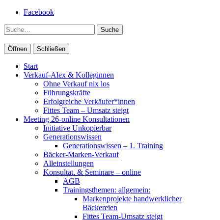
Facebook
Suche
Öffnen
Schließen
Start
Verkauf-Alex & Kolleginnen
Ohne Verkauf nix los
Führungskräfte
Erfolgreiche Verkäufer*innen
Fittes Team – Umsatz steigt
Meeting 26-online Konsultationen
Initiative Unkopierbar
Generationswissen
Generationswissen – 1. Training
Bäcker-Marken-Verkauf
Alleinstellungen
Konsultat. & Seminare – online
AGB
Trainingsthemen: allgemein:
Markenprojekte handwerklicher
Bäckereien
Fittes Team-Umsatz steigt