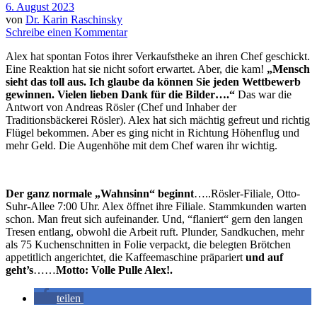
6. August 2023
von
Dr. Karin Raschinsky
Schreibe einen Kommentar
Alex hat spontan Fotos ihrer Verkaufstheke an ihren Chef geschickt.
Eine Reaktion hat sie nicht sofort erwartet. Aber, die kam!
„Mensch
sieht das toll aus. Ich glaube da können Sie jeden Wettbewerb
gewinnen.
Vielen lieben Dank für die Bilder….“
Das war die
Antwort von Andreas Rösler (Chef und Inhaber der
Traditionsbäckerei Rösler). Alex hat sich mächtig gefreut und richtig
Flügel bekommen. Aber es ging nicht in Richtung Höhenflug und
mehr Geld. Die Augenhöhe mit dem Chef waren ihr wichtig.
Der ganz normale „Wahnsinn“ beginnt
…..Rösler-Filiale, Otto-
Suhr-Allee 7:00 Uhr. Alex öffnet ihre Filiale. Stammkunden warten
schon. Man freut sich aufeinander. Und, “flaniert“ gern den langen
Tresen entlang, obwohl die Arbeit ruft. Plunder, Sandkuchen, mehr
als 75 Kuchenschnitten in Folie verpackt, die belegten Brötchen
appetitlich angerichtet, die Kaffeemaschine präpariert
und auf
geht’s
……
Motto: Volle Pulle Alex!.
teilen