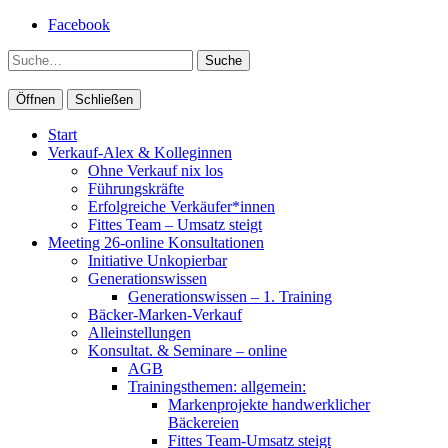
Facebook
Suche
Öffnen
Schließen
Start
Verkauf-Alex & Kolleginnen
Ohne Verkauf nix los
Führungskräfte
Erfolgreiche Verkäufer*innen
Fittes Team – Umsatz steigt
Meeting 26-online Konsultationen
Initiative Unkopierbar
Generationswissen
Generationswissen – 1. Training
Bäcker-Marken-Verkauf
Alleinstellungen
Konsultat. & Seminare – online
AGB
Trainingsthemen: allgemein:
Markenprojekte handwerklicher
Bäckereien
Fittes Team-Umsatz steigt