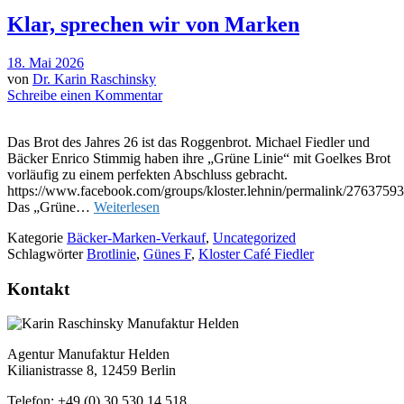
Klar, sprechen wir von Marken
18. Mai 2026
von
Dr. Karin Raschinsky
Schreibe einen Kommentar
Das Brot des Jahres 26 ist das Roggenbrot. Michael Fiedler und
Bäcker Enrico Stimmig haben ihre „Grüne Linie“ mit Goelkes Brot
vorläufig zu einem perfekten Abschluss gebracht.
https://www.facebook.com/groups/kloster.lehnin/permalink/276375
Das „Grüne…
Weiterlesen
Kategorie
Bäcker-Marken-Verkauf
,
Uncategorized
Schlagwörter
Brotlinie
,
Günes F
,
Kloster Café Fiedler
Kontakt
Agentur Manufaktur Helden
Kilianistrasse 8, 12459 Berlin
Telefon: +49 (0) 30 530 14 518