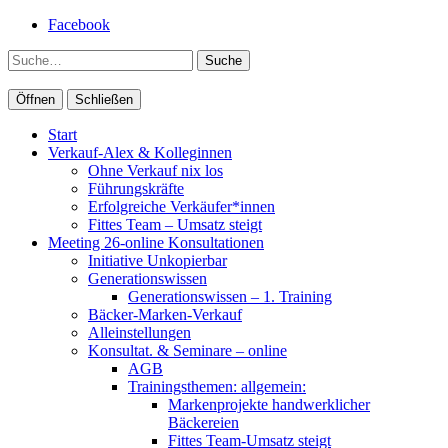
Facebook
Suche
Öffnen
Schließen
Start
Verkauf-Alex & Kolleginnen
Ohne Verkauf nix los
Führungskräfte
Erfolgreiche Verkäufer*innen
Fittes Team – Umsatz steigt
Meeting 26-online Konsultationen
Initiative Unkopierbar
Generationswissen
Generationswissen – 1. Training
Bäcker-Marken-Verkauf
Alleinstellungen
Konsultat. & Seminare – online
AGB
Trainingsthemen: allgemein:
Markenprojekte handwerklicher
Bäckereien
Fittes Team-Umsatz steigt