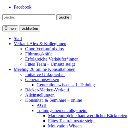
Facebook
Suche
Öffnen
Schließen
Start
Verkauf-Alex & Kolleginnen
Ohne Verkauf nix los
Führungskräfte
Erfolgreiche Verkäufer*innen
Fittes Team – Umsatz steigt
Meeting 26-online Konsultationen
Initiative Unkopierbar
Generationswissen
Generationswissen – 1. Training
Bäcker-Marken-Verkauf
Alleinstellungen
Konsultat. & Seminare – online
AGB
Trainingsthemen: allgemein:
Markenprojekte handwerklicher Bäckereien
Fittes Team-Umsatz steigt
Motivation Wissen