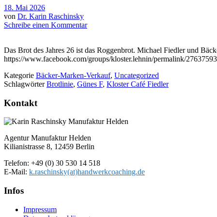
18. Mai 2026
von
Dr. Karin Raschinsky
Schreibe einen Kommentar
Das Brot des Jahres 26 ist das Roggenbrot. Michael Fiedler und Bäck
https://www.facebook.com/groups/kloster.lehnin/permalink/2763
Kategorie
Bäcker-Marken-Verkauf
,
Uncategorized
Schlagwörter
Brotlinie
,
Günes F
,
Kloster Café Fiedler
Kontakt
Agentur Manufaktur Helden
Kilianistrasse 8, 12459 Berlin
Telefon: +49 (0) 30 530 14 518
E-Mail:
k.raschinsky(at)handwerkcoaching.de
Infos
Impressum