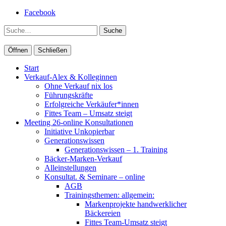
Facebook
Suche
Öffnen
Schließen
Start
Verkauf-Alex & Kolleginnen
Ohne Verkauf nix los
Führungskräfte
Erfolgreiche Verkäufer*innen
Fittes Team – Umsatz steigt
Meeting 26-online Konsultationen
Initiative Unkopierbar
Generationswissen
Generationswissen – 1. Training
Bäcker-Marken-Verkauf
Alleinstellungen
Konsultat. & Seminare – online
AGB
Trainingsthemen: allgemein:
Markenprojekte handwerklicher
Bäckereien
Fittes Team-Umsatz steigt