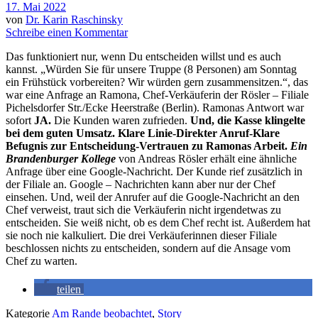
17. Mai 2022
von
Dr. Karin Raschinsky
Schreibe einen Kommentar
Das funktioniert nur, wenn Du entscheiden willst und es auch
kannst. „Würden Sie für unsere Truppe (8 Personen) am Sonntag
ein Frühstück vorbereiten? Wir würden gern zusammensitzen.“, das
war eine Anfrage an Ramona, Chef-Verkäuferin der Rösler – Filiale
Pichelsdorfer Str./Ecke Heerstraße (Berlin). Ramonas Antwort war
sofort
JA.
Die Kunden waren zufrieden.
Und, die Kasse klingelte
bei dem guten Umsatz.
Klare Linie-Direkter Anruf-Klare
Befugnis zur Entscheidung-Vertrauen zu Ramonas Arbeit.
Ein
Brandenburger Kollege
von Andreas Rösler erhält eine ähnliche
Anfrage über eine Google-Nachricht. Der Kunde rief zusätzlich in
der Filiale an. Google – Nachrichten kann aber nur der Chef
einsehen. Und, weil der Anrufer auf die Google-Nachricht an den
Chef verweist, traut sich die Verkäuferin nicht irgendetwas zu
entscheiden. Sie weiß nicht, ob es dem Chef recht ist. Außerdem hat
sie noch nie kalkuliert. Die drei Verkäuferinnen dieser Filiale
beschlossen nichts zu entscheiden, sondern auf die Ansage vom
Chef zu warten.
teilen
Kategorie
Am Rande beobachtet
,
Story